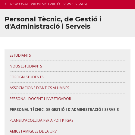
Personal Tècnic, de Gestió i d'Administració i Serveis
PERSONAL D'ADMINISTRACIÓ I SERVEIS (PAS)
Plans d'acollida per a PDI i PTGAS
Personal Tècnic, de Gestió i
Amics i amigues de la URV
d'Administració i Serveis
Empreses i Entitats Col·laboradores
INTERNACIONALITZACIÓ
ESTUDIANTS
FAQS
NOUS ESTUDIANTS
FOREIGN STUDENTS
ASSOCIACIONS D’ANTICS ALUMNES
PERSONAL DOCENT I INVESTIGADOR
PERSONAL TÈCNIC, DE GESTIÓ I D'ADMINISTRACIÓ I SERVEIS
PLANS D'ACOLLIDA PER A PDI I PTGAS
AMICS I AMIGUES DE LA URV