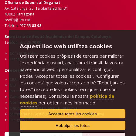
Oficina de Suport al Deganat
Av. Catalunya, 35, 1a planta Edifici D1
43002 Tarragona
osdfcj@urv.cat
Telèfon: 977 55
83 98
Secretaria de Gestió Acadèmica del Campus Catalunya
Telèfon: 977 29
70 00
Aquest lloc web utilitza cookies
Com arribar-hi
Utilitzem cookies pròpies i de tercers per millorar
Transport
l’experiència d’usuari, analitzar el trànsit, la vostra
navegació al web i personalitzar el contingut.
Dreceres
Podeu “Acceptar totes les cookies”, “Configurar
CRAI
les cookies” que voleu acceptar o bé “Rebutjar-les
GID
totes” (excepte les cookies tècniques que són
Intranet
necessàries). Consulteu la nostra
política de
Campus virtual
cookies
per obtenir més informació.
Normatives
Oficina Logística del Campus Catalunya
Accepta totes les cookies
Secretaria de Gestió Acadèmica del Campus Catalunya
Llengües URV
Rebutjar-les totes