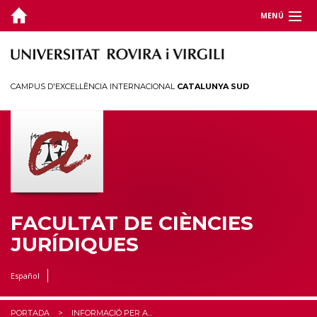
MENÚ
LA FACULTAT
ESTUDIS
CAMPUS D'EXCEL·LÈNCIA INTERNACIONAL
CATALUNYA SUD
GUIA DOCENT
QUALITAT
INFORMACIÓ PER A...
Estudiants
FACULTAT DE CIÈNCIES
Nous estudiants
JURÍDIQUES
Foreign Students
Associacions d’antics alumnes
Español
Personal Docent i Investigador
PORTADA
INFORMACIÓ PER A...