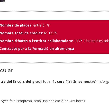
Nombre de places:
entre 6 i 8
Nombre total de crèdits:
61 ECTS
Nombre d'hores a l'entitat col·laboradora:
1.175 h hores d'estada
Contracte per a la Formació en alternança
icular
re del 3r curs del grau
i tot el
4t curs (1r i 2n semestre),
i s'org
S):es fa a l'empresa, amb una dedicació de 285 hores.