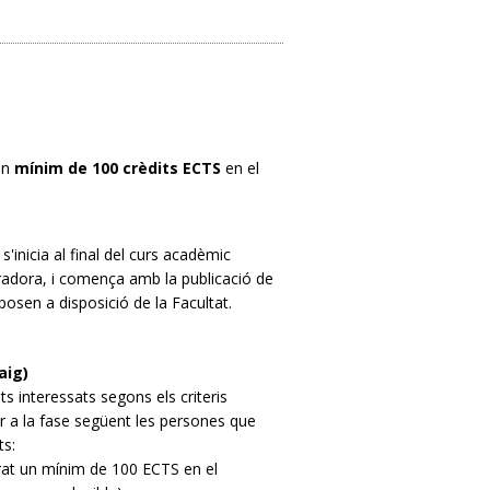
 un
mínim de 100 crèdits ECTS
en el
s'inicia al final del curs acadèmic
aboradora, i comença amb la publicació de
 posen a disposició de la Facultat.
aig)
ts interessats segons els criteris
 a la fase següent les persones que
ts:
rat un mínim de 100 ECTS en el