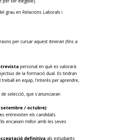
e per ser elegible).
el grau en Relacions Laborals i
raons per cursar aquest itinerari (fins a
ntrevista
personal en què es valorarà
bjectius de la formació dual. Es tindran
treball en equip, l'interès per aprendre,
s de selecció, que s'anunciaran
 (setembre / octubre)
res entrevisten els candidats
fils encaixen millor amb les seves
acceptació definitiva
als estudiants