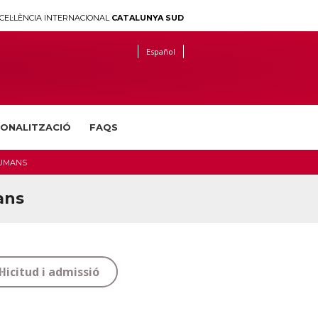
CEL·LÈNCIA INTERNACIONAL
CATALUNYA SUD
Español
IONALITZACIÓ
FAQS
HUMANS
ans
l·licitud i admissió