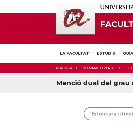
FACULT
LA FACULTAT
ESTUDIS
GUI
PORTADA
INFORMACIÓ PER A...
EST
Menció dual del grau
Estructura i itine