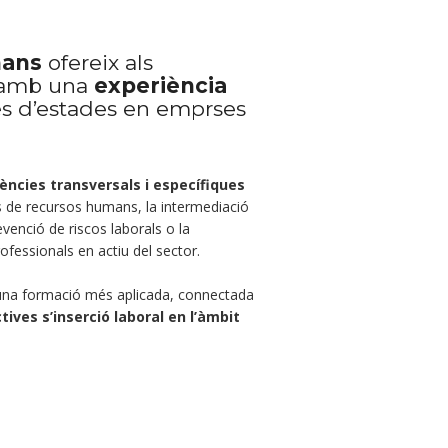
mans
ofereix als
a amb una
experiència
vés d’estades en emprses
ncies transversals i específiques
ues de recursos humans, la intermediació
revenció de riscos laborals o la
ofessionals en actiu del sector.
 una formació més aplicada, connectada
tives s’inserció laboral en l’àmbit