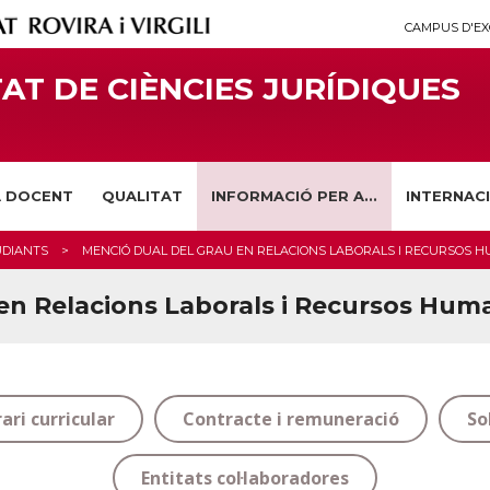
CAMPUS D'EX
AT DE CIÈNCIES JURÍDIQUES
A DOCENT
QUALITAT
INFORMACIÓ PER A...
INTERNAC
UDIANTS
MENCIÓ DUAL DEL GRAU EN RELACIONS LABORALS I RECURSOS 
 en Relacions Laborals i Recursos Hum
rari curricular
Contracte i remuneració
So
Entitats col·laboradores