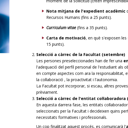
moment de la sol·licitud (criteri imprescindibl
Nota mitjana de l'expedient acadèmic
d
Recursos Humans (fins a 25 punts).
Curriculum vitae
(fins a 35 punts).
Carta de motivació
, en què s'exposen les 
15 punts).
Selecció a càrrec de la Facultat (setembre)
Les persones preseleccionades han de fer una
e
l'adequació del perfil personal de l'estudiant als o
en compte aspectes com ara la responsabilitat, el 
la col·laboració , la proactivitat i l'autonomia.
La Facultat pot incorporar, si escau, altres prove
prèviament.
Selecció a càrrec de l'entitat col·laboradora
En aquesta darrera fase, les entitats col·laborado
seleccionats per la Facultat i decideixen quins per
necessitats formatives i professionals.
Un cop finalitzat aquest procés, es comunicarà l'